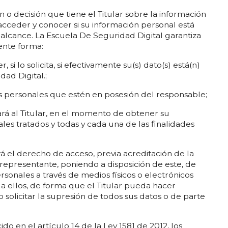
 o decisión que tiene el Titular sobre la información
 acceder y conocer si su información personal está
 alcance. La Escuela De Seguridad Digital garantiza
iente forma:
 si lo solicita, si efectivamente su(s) dato(s) está(n)
ad Digital.;
os personales que estén en posesión del responsable;
ará al Titular, en el momento de obtener su
les tratados y todas y cada una de las finalidades
á el derecho de acceso, previa acreditación de la
 representante, poniendo a disposición de este, de
rsonales a través de medios físicos o electrónicos
 a ellos, de forma que el Titular pueda hacer
o solicitar la supresión de todos sus datos o de parte
o en el artículo 14 de la Ley 1581 de 2012, los